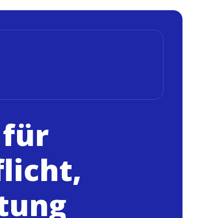
 für
licht,
tung