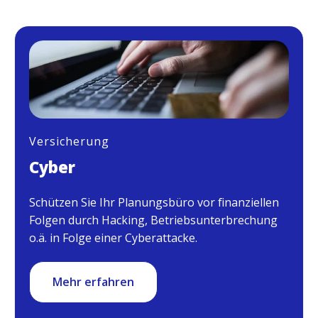
Versicherung
Cyber
Schützen Sie Ihr Planungsbüro vor finanziellen
Folgen durch Hacking, Betriebsunterbrechung
o.ä. in Folge einer Cyberattacke.
Mehr erfahren