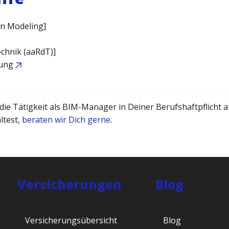
on Modeling]
chnik (aaRdT)]
rung
ie Tätigkeit als BIM-Manager in Deiner Berufshaftpflicht a
ltest,
beraten wir Dich gerne
.
Versicherungen
Blog
Versicherungsübersicht
Blog