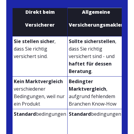
Direkt beim
Allgemeine
Versicherer
Versicherungsmakler
ve
Sie stellen sicher
,
Sollte sicherstellen
,
Wir
dass Sie richtig
dass Sie richtig
Sie
versichert sind.
versichert sind - und
sin
haftet für dessen
uns
Beratung
.
Kein Marktvergleich
Bedingter
Ko
verschiedener
Marktvergleich
,
Ma
Bedingungen, weil nur
aufgrund fehlendem
rel
ein Produkt
Branchen Know-How
und
Standard
bedingungen
Standard
bedingungen
Zus
For
Sid