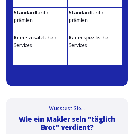
ind
Standard
tarif / -
Standard
tarif / -
Tie
prämien
prämien
dur
Nac
Keine
zusätzlichen
Kaum
spezifische
Mak
Services
Services
Sc
Wer
etc.
Wusstest Sie...
Wie ein Makler sein "täglich
Brot" verdient?