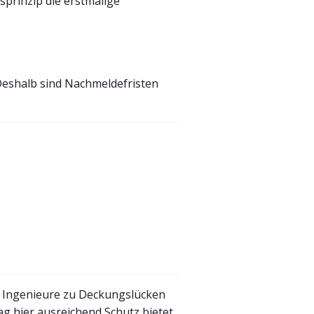
sprinzip die erstmalige
Deshalb sind Nachmeldefristen
d Ingenieure zu Deckungslücken
 hier ausreichend Schutz bietet,