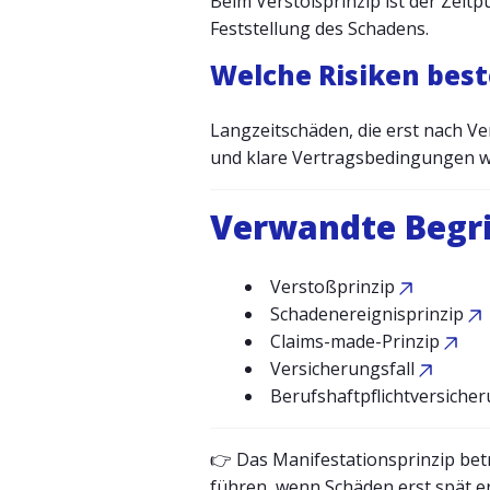
Beim Verstoßprinzip ist der Zeitp
Feststellung des Schadens.
Welche Risiken best
Langzeitschäden, die erst nach V
und klare Vertragsbedingungen wi
Verwandte Begri
Verstoßprinzip
Schadenereignisprinzip
Claims-made-Prinzip
Versicherungsfall
Berufshaftpflichtversiche
👉 Das Manifestationsprinzip bet
führen, wenn Schäden erst spät e