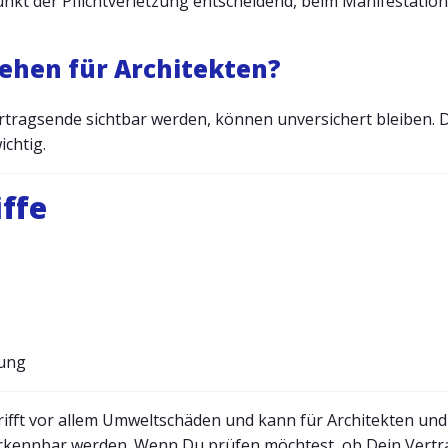
unkt der Pflichtverletzung entscheidend, beim Manifestation
ehen für Architekten?
ertragsende sichtbar werden, können unversichert bleiben. 
chtig.
ffe
rung
rifft vor allem Umweltschäden und kann für Architekten un
rkennbar werden. Wenn Du prüfen möchtest, ob Dein Vertrag