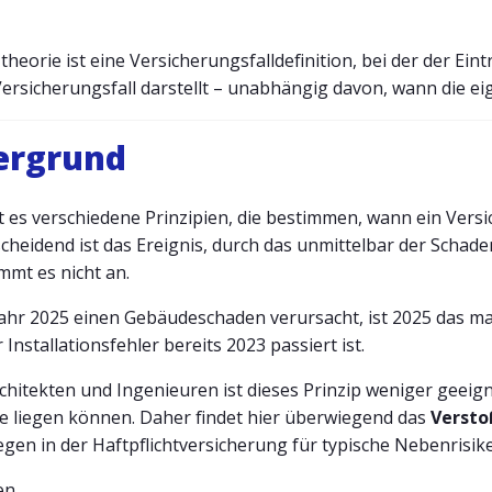
heorie ist eine Versicherungsfalldefinition, bei der der Ein
rsicherungsfall darstellt – unabhängig davon, wann die ei
tergrund
t es verschiedene Prinzipien, die bestimmen, wann ein Versi
scheidend ist das Ereignis, durch das unmittelbar der Schaden
mmt es nicht an.
Jahr 2025 einen Gebäudeschaden verursacht, ist 2025 das ma
Installationsfehler bereits 2023 passiert ist.
Architekten und Ingenieuren ist dieses Prinzip weniger geeig
hre liegen können. Daher findet hier überwiegend das
Versto
gen in der Haftpflichtversicherung für typische Nebenrisike
en