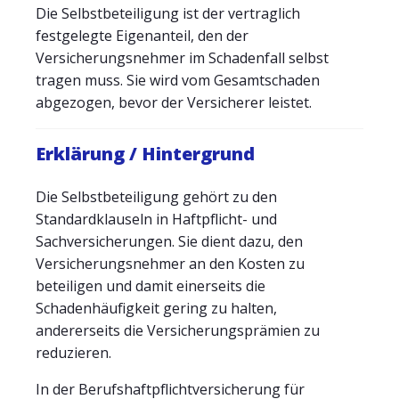
Die Selbstbeteiligung ist der vertraglich
festgelegte Eigenanteil, den der
Versicherungsnehmer im Schadenfall selbst
tragen muss. Sie wird vom Gesamtschaden
abgezogen, bevor der Versicherer leistet.
Erklärung / Hintergrund
Die Selbstbeteiligung gehört zu den
Standardklauseln in Haftpflicht- und
Sachversicherungen. Sie dient dazu, den
Versicherungsnehmer an den Kosten zu
beteiligen und damit einerseits die
Schadenhäufigkeit gering zu halten,
andererseits die Versicherungsprämien zu
reduzieren.
In der Berufshaftpflichtversicherung für