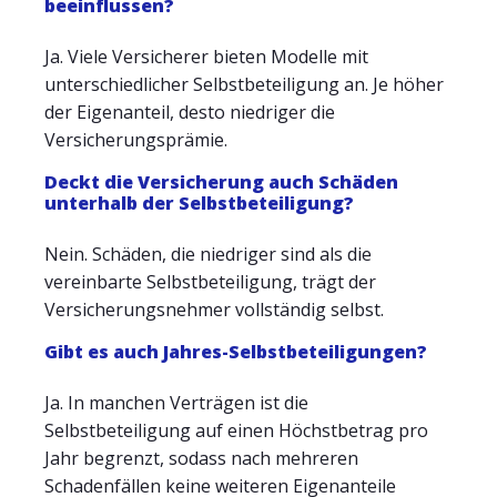
beeinflussen?
Ja. Viele Versicherer bieten Modelle mit
unterschiedlicher Selbstbeteiligung an. Je höher
der Eigenanteil, desto niedriger die
Versicherungsprämie.
Deckt die Versicherung auch Schäden
unterhalb der Selbstbeteiligung?
Nein. Schäden, die niedriger sind als die
vereinbarte Selbstbeteiligung, trägt der
Versicherungsnehmer vollständig selbst.
Gibt es auch Jahres-Selbstbeteiligungen?
Ja. In manchen Verträgen ist die
Selbstbeteiligung auf einen Höchstbetrag pro
Jahr begrenzt, sodass nach mehreren
Schadenfällen keine weiteren Eigenanteile