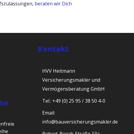
ufszulassungen,
beraten wir Dich
Kontakt
HVV Heitmann
Versicherungsmakler und
Vermögensberatung GmbH
Tel.: +49 (0) 25 95 / 38 50 4-0
he
Email:
info@bauversicherungsmakler.de
nfreie
eihe
Robert-Bosch-Straße 13a