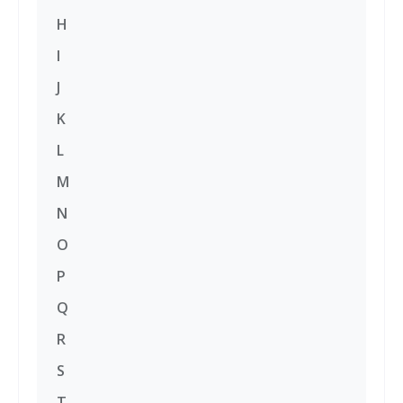
H
I
J
K
L
M
N
O
P
Q
R
S
T