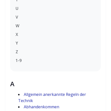
U
V
W
X
Y
Z
1-9
A
Allgemein anerkannte Regeln der
Technik
Abhandenkommen