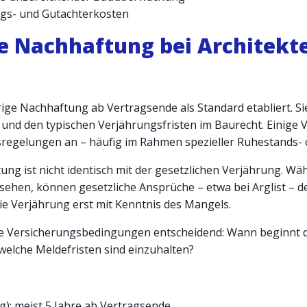
ngs- und Gutachterkosten
ie Nachhaftung bei Architekt
hrige Nachhaftung ab Vertragsende als Standard etabliert. Sie
und den typischen Verjährungsfristen im Baurecht. Einige V
egelungen an – häufig im Rahmen spezieller Ruhestands- 
ung ist nicht identisch mit der gesetzlichen Verjährung. W
ehen, können gesetzliche Ansprüche – etwa bei Arglist – d
die Verjährung erst mit Kenntnis des Mangels.
 die Versicherungsbedingungen entscheidend: Wann beginnt d
welche Meldefristen sind einzuhalten?
): meist 5 Jahre ab Vertragsende