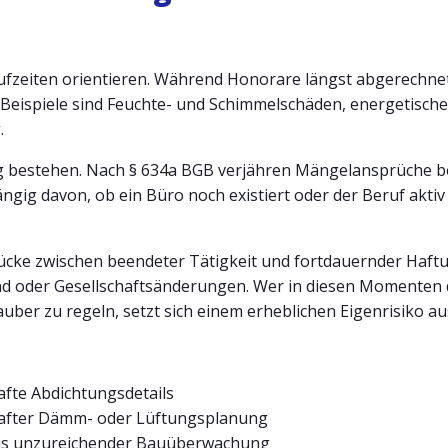
laufzeiten orientieren. Während Honorare längst abgerechnet 
e Beispiele sind Feuchte- und Schimmelschäden, energetisc
.
ung bestehen. Nach § 634a BGB verjähren Mängelansprüche 
gig davon, ob ein Büro noch existiert oder der Beruf aktiv
ücke zwischen beendeter Tätigkeit und fortdauernder Haftun
d oder Gesellschaftsänderungen. Wer in diesen Momenten 
ber zu regeln, setzt sich einem erheblichen Eigenrisiko au
afte Abdichtungsdetails
after Dämm- oder Lüftungsplanung
aus unzureichender Bauüberwachung