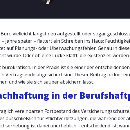
 Büro vielleicht längst neu aufgestellt oder sogar geschlossen
 – Jahre später – flattert ein Schreiben ins Haus: Feuchtigk
tet auf Planungs- oder Überwachungsfehler. Genau in diese
cht wurde. Oder ob eine Lücke klafft, die existenziell werden
 bürokratisch. In der Praxis ist sie einer der entscheidende
ch Vertragsende abgesichert sind. Dieser Beitrag ordnet ei
ehen und wie sie sich sauber absichern lässt.
chhaftung in der Berufshaftp
raglich vereinbarten Fortbestand des Versicherungsschutze
 dies ausschließlich für Pflichtverletzungen, die während der
hserhebung ist dabei unerheblich – entscheidend ist, wann 