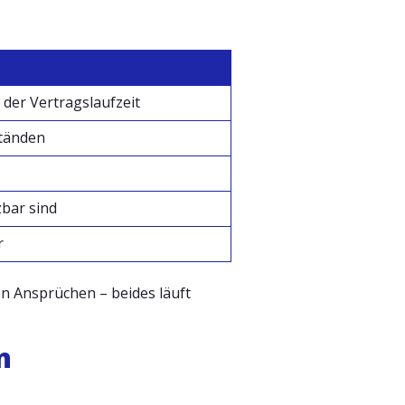
der Vertragslaufzeit
ständen
zbar sind
r
n Ansprüchen – beides läuft
n