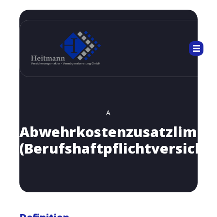
A
Abwehrkostenzusatzlimit
(Berufshaftpflichtversiche