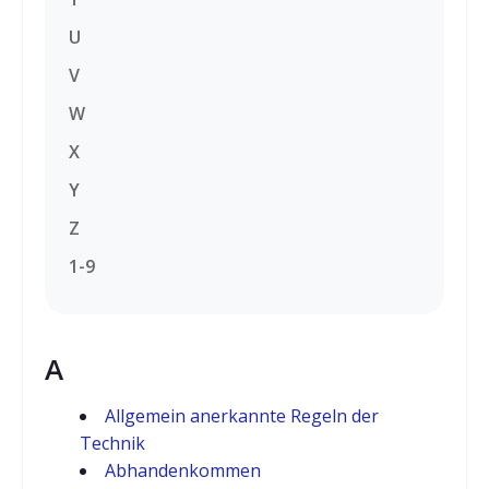
U
V
W
X
Y
Z
1-9
A
Allgemein anerkannte Regeln der
Technik
Abhandenkommen