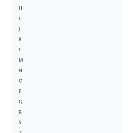
H
I
J
K
L
M
N
O
P
Q
R
S
T