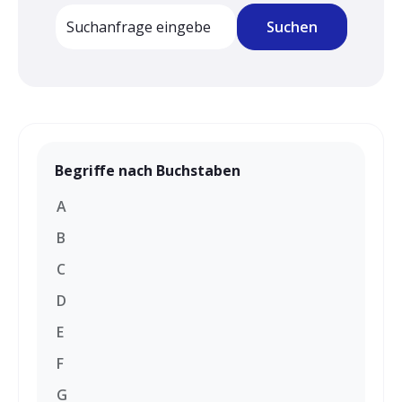
Dies ist ein Suchfeld mit einer automatischen Vorschlagsfun
Suchen
Es gibt keine Vorschläge, da das Suchfeld leer is
Begriffe nach Buchstaben
A
B
C
D
E
F
G